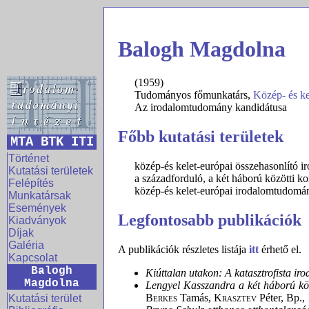
Balogh Magdolna
(1959)
Tudományos főmunkatárs,
Közép- és ke
Az irodalomtudomány kandidátusa
Főbb kutatási területek
MTA BTK ITI
Történet
közép-és kelet-európai összehasonlító
Kutatási területek
a századforduló, a két háború közötti ko
Felépítés
közép-és kelet-európai irodalomtudomán
Munkatársak
Események
Legfontosabb publikációk
Kiadványok
Díjak
Galéria
A publikációk részletes listája
itt
érhető el.
Kapcsolat
Balogh
Kiúttalan utakon: A katasztrofista i
Magdolna
Lengyel Kasszandra a két háború kö
Berkes
Tamás,
Krasztev
Péter, Bp.,
Kutatási terület