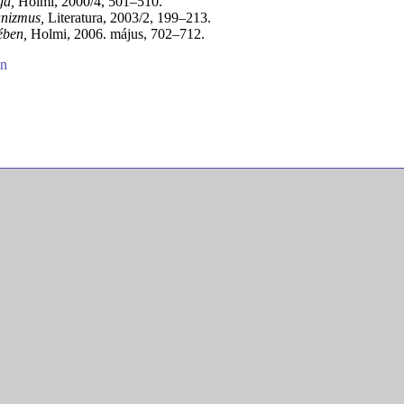
ga,
Holmi, 2000/4, 501–510.
anizmus,
Literatura, 2003/2, 199–213.
ében,
Holmi, 2006. május, 702–712.
en