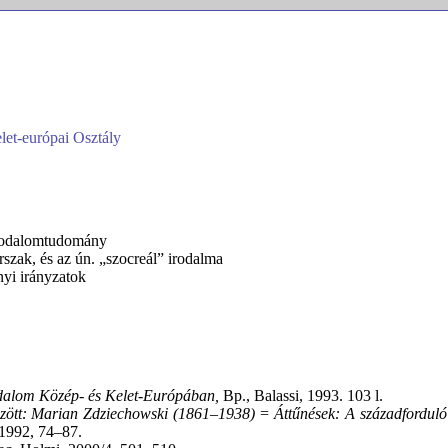
let-európai Osztály
 irodalomtudomány
rszak, és az ún. „szocreál” irodalma
yi irányzatok
rodalom Közép- és Kelet-Európában,
Bp., Balassi, 1993. 103 l.
zött: Marian Zdziechowski (1861–1938)
=
Áttűnések: A századfordul
 1992, 74–87.