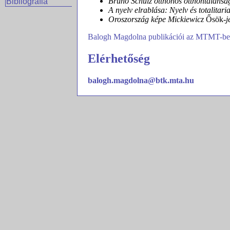
Bruno Schulz otthonos otthontalansá
Bibliográfia
A nyelv elrablása: Nyelv és totalitari
Oroszország képe Mickiewicz
Ősök
-j
Balogh Magdolna publikációi az MTMT-b
Elérhetőség
balogh.magdolna@btk.mta.hu