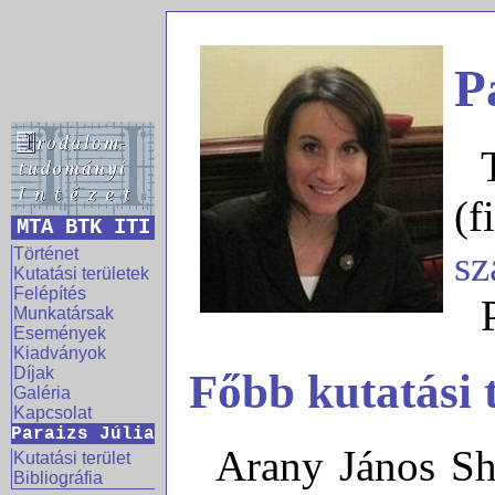
P
(f
MTA BTK ITI
sz
Történet
Kutatási területek
Felépítés
Munkatársak
Események
Kiadványok
Díjak
Főbb kutatási 
Galéria
Kapcsolat
Paraizs Júlia
Arany János Sha
Kutatási terület
Bibliográfia