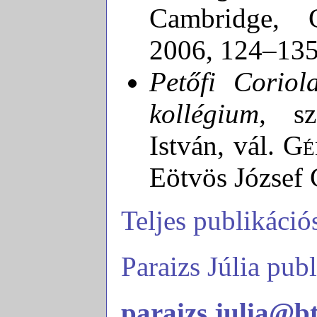
Cambridge, C
2006, 124–135
Petőfi Coriol
kollégium,
sz
István, vál.
Gé
Eötvös József 
Teljes publikációs
Paraizs Júlia pu
paraizs.julia@b