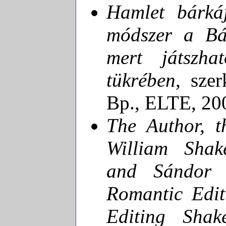
Hamlet bárká
módszer a Bá
mert játszha
tükrében,
szer
Bp., ELTE, 20
The Author, t
William Shak
and Sándor 
Romantic Edit
Editing Shake