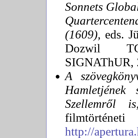
Sonnets Global
Quartercenten
(1609),
eds. J
Dozwil TG
SIGNAThUR, 2
A szövegköny
Hamletjének 
Szellemről is
filmtörtén
http://apertura