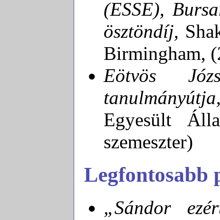
(ESSE), Bursa
ösztöndíj,
Shake
Birmingham, (2
Eötvös Józs
tanulmányútja
Egyesült Áll
szemeszter)
Legfontosabb 
„Sándor ezé