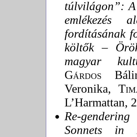
túlvilágon”: A
emlékezés al
fordításának f
költők – Örö
magyar kultu
Gárdos
Báli
Veronika,
Tim
L’Harmattan, 
Re-gendering
Sonnets in 