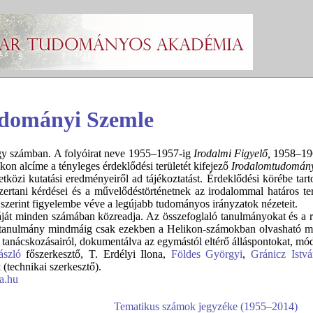
udományi Szemle
gy számban. A folyóirat neve 1955–1957-ig
Irodalmi Figyelő,
1958–19
kon alcíme a tényleges érdeklődési területét kifejező
Irodalomtudomány
közi kutatási eredményeiről ad tájékoztatást. Érdeklődési körébe tar
zertani kérdései és a művelődéstörténetnek az irodalommal határos ter
szerint figyelembe véve a legújabb tudományos irányzatok nézeteit.
táját minden számában közreadja. Az összefoglaló tanulmányokat és a r
 tanulmány mindmáig csak ezekben a Helikon-számokban olvasható ma
tanácskozásairól, dokumentálva az egymástól eltérő álláspontokat, móds
ászló
főszerkesztő, T. Erdélyi Ilona,
Földes Györgyi
,
Gránicz Istvá
t
(technikai szerkesztő).
a.hu
Tematikus számok jegyzéke (1955–2014)