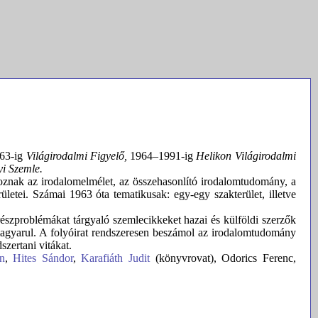
63-ig
Világirodalmi Figyelő,
1964–1991-ig
Helikon Világirodalmi
i Szemle.
toznak az irodalomelmélet, az összehasonlító irodalomtudomány, a
ületei. Számai 1963 óta tematikusak: egy-egy szakterület, illetve
észproblémákat tárgyaló szemlecikkeket hazai és külföldi szerzők
gyarul. A folyóirat rendszeresen beszámol az irodalomtudomány
zertani vitákat.
n
,
Hites Sándor
,
Karafiáth Judit
(könyvrovat), Odorics Ferenc,