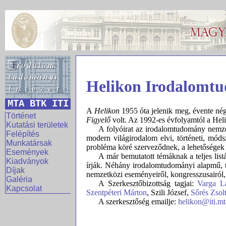
Helikon Irodalomt
MTA BTK ITI
A
Helikon
1955 óta jelenik meg, évente né
Történet
Figyelő
volt. Az 1992-es évfolyamtól a Heli
Kutatási területek
A folyóirat az irodalomtudomány nemzet
Felépítés
modern világirodalom elvi, történeti, móds
Munkatársak
probléma köré szerveződnek, a lehetőségek 
Események
A már bemutatott témáknak a teljes lis
Kiadványok
írják. Néhány irodalomtudományi alapmű,
Díjak
nemzetközi eseményeiről, kongresszusairól, 
Galéria
A Szerkesztőbizottság tagjai:
Varga L
Kapcsolat
Szentpéteri Márton
, Szili József,
Sőrés Zsol
A szerkesztőség emailje:
helikon@iti.mt