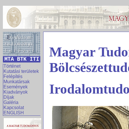
Magyar Tudo
MTA BTK ITI
Bölcsészettu
Történet
Kutatási területek
Felépítés
Munkatársak
Irodalomtudo
Események
Kiadványok
Díjak
Galéria
Kapcsolat
ENGLISH