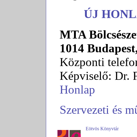
ÚJ HONLAP
MTA Bölcsésze
1014 Budapest,
Központi telef
Képviselő: Dr. 
Honlap
Szervezeti és m
Eötvös Könyvtár